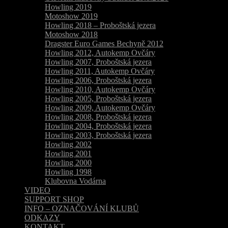
Howling 2019
Motoshow 2019
Howling 2018 – Proboštská jezera
Motoshow 2018
Dragster Euro Games Bechyně 2012
Howling 2012, Autokemp Ovčáry
Howling 2007, Proboštská jezera
Howling 2011, Autokemp Ovčáry
Howling 2006, Proboštská jezera
Howling 2010, Autokemp Ovčáry
Howling 2005, Proboštská jezera
Howling 2009, Autokemp Ovčáry
Howling 2008, Proboštská jezera
Howling 2004, Proboštská jezera
Howling 2003, Proboštská jezera
Howling 2002
Howling 2001
Howling 2000
Howling 1998
Klubovna Vodárna
VIDEO
SUPPORT SHOP
INFO – OZNAČOVÁNÍ KLUBŮ
ODKAZY
KONTAKT