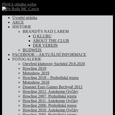
Přejít k obsahu webu
Úvodní stránka
AKCE
HISTORIE
BRANDÝS NAD LABEM
O KLUBU
ABOUT THE CLUB
DER VEREIN
BUDWEIS
FACEBOOK – AKTUÁLNÍ INFORMACE
FOTOGALERIE
Otevření klubovny Suchdol 29.8.2020
Howling 2019
Motoshow 2019
Howling 2018 – Proboštská jezera
Motoshow 2018
Dragster Euro Games Bechyně 2012
Howling 2012, Autokemp Ovčáry
Howling 2007, Proboštská jezera
Howling 2011, Autokemp Ovčáry
Howling 2006, Proboštská jezera
Howling 2010, Autokemp Ovčáry
Howling 2005, Proboštská jezera