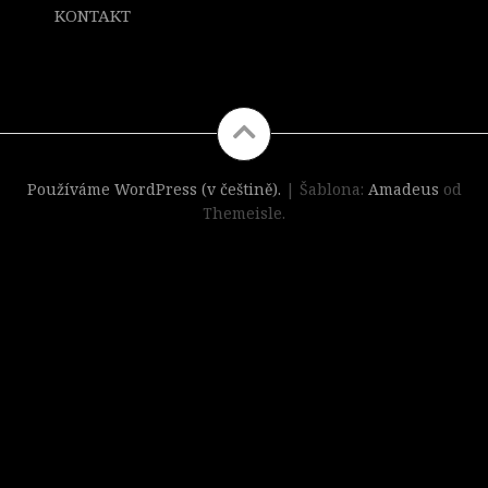
KONTAKT
ddhgf
Používáme WordPress (v češtině).
|
Šablona:
Amadeus
od
Themeisle.