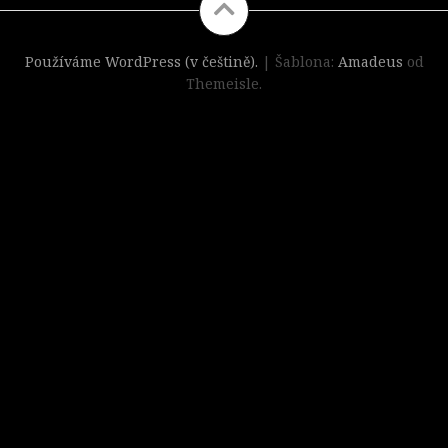
Používáme WordPress (v češtině).
|
Šablona:
Amadeus
od
Themeisle.